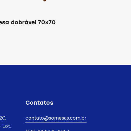
esa dobrável 70×70
Contatos
20,
contato@somesas.com.br
 Lot.