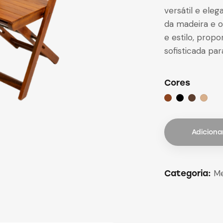
versátil e ele
da madeira e o
e estilo, prop
sofisticada pa
Cores
Adiciona
Me
Categoria: