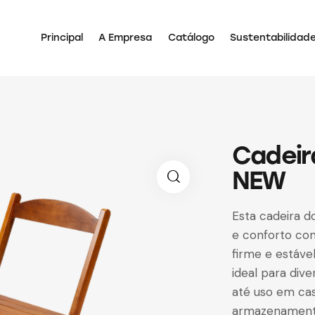
Principal
A Empresa
Catálogo
Sustentabilidad
Cadeir
NEW
Esta cadeira 
e conforto co
firme e estáve
ideal para dive
até uso em casa
armazenamento