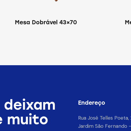
Mesa Dobrável 43×70
M
 deixam
Endereço
e muito
Rua José Telles Poeta, 
Jardim São Fernando –